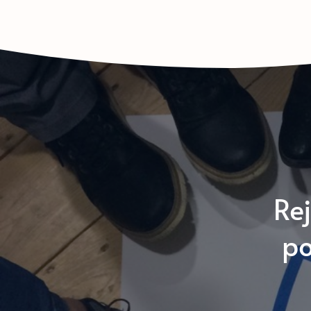
Re
po