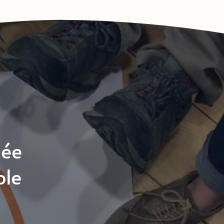
ée 
ble