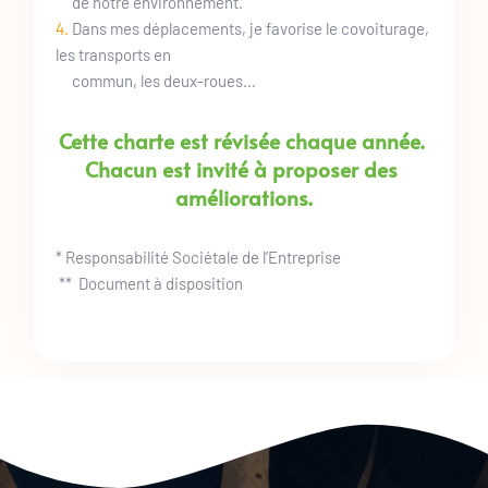
     de notre environnement.
4. 
Dans mes déplacements, je favorise le covoiturage, 
les transports en
     commun, les deux-roues...
Cette charte est révisée chaque année. 
Chacun est invité à proposer des 
améliorations.
* Responsabilité Sociétale de l’Entreprise
 **  Document à disposition